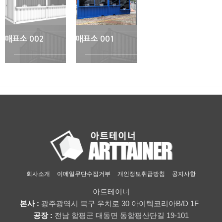
매표소 002
매표소 001
회사소개
이메일무단수집거부
개인정보취급방침
공지사항
아트테이너
본사 :
광주광역시 북구 우치로 30 아이텍코리아B/D 1F
공장 :
전남 함평군 대동면 동함평산단길 19-101